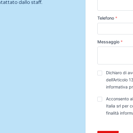
tattato dallo staff.
Telefono
*
Messaggio
*
Privacy
*
Dichiaro di av
dell’Articolo
informativa p
Trattamento
Acconsento al
Dati
Italia srl per
finalità infor