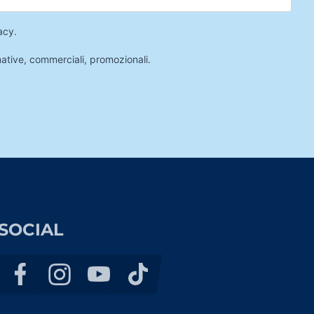
acy
.
mative, commerciali, promozionali.
SOCIAL